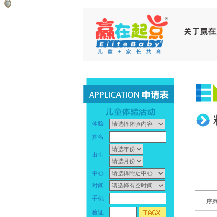
赢
早
在
教
起
中
点
心
_
早
体验
幼
教
姓名
儿
中
出生
早
心
中心
时间
教
_
手机
序
_
幼
验证