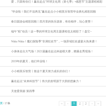
爱，只因有你们！赢在起点“环球文化周（第七季）•感恩节”主题课程精彩
“毕业啦！我们不说再见”赢在起点小小精英乐智营毕业典礼精彩回顾
春日园游会精彩回顾丨四月里的快乐源泉，有你相伴，玩心更赞！
端午“粽”动员！这一季的环球文化周主题课程也太精彩了！盘它~
Waka Waka！魔幻探险季“非洲狂欢节”，一场异域狂欢盛宴火热来袭！
小身体走出大气场！2021届赢在起点杯超模大赛，燃爆走秀现场！
2019年的夏天，他们毕业啦！
小小精英乐智营丨致这个夏天努力成长的你们！
赢在起点“未来科技节”丨伟大的发明源于大胆的想象力！
天使爱美丽·第四季
3页
/ 27条
1
2
3