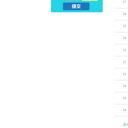
27
亲
儿
26
子
早
25
早
教
24
教
课
23
_
程
22
幼
_
21
升
亲
20
小
子
19
早
18
教
共