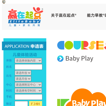
早
教
中
心
_
体验
幼
姓名
儿
出生
早
中心
时间
教
手机
_
验证