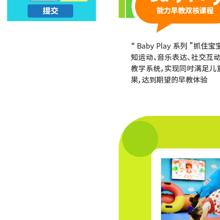
亲
子
早
教
_
幼
升
小