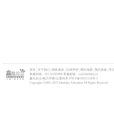
_
儿
童
能
力
早
首页
|
关于我们
|
隐私条款
|
法律声明
|
网站地图
|
预约体验
|
学
教
客服热线：021-63203066 客服邮箱：cs@elitebaby.cn
赢在起点•能力早教•让爱传承
沪ICP备16051154号-3
_
Copyright ©2001-2025 Elitebaby Education.All Rights Reserved
专
业