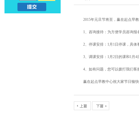
亲
儿
2015年元旦节将至，赢在起点早
子
早
1、咨询接待：为方便学员咨询报
早
教
2、停课安排：1月1日停课，具
教
课
3、调课安排：1月2日的课和1月
_
程
4、如有问题，您可以拨打我们客服中
幼
_
赢在起点早教中心祝大家节日愉快
升
亲
小
子
早
教