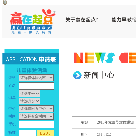
赢
早
在
教
起
中
点
心
_
早
体验
幼
教
姓名
儿
中
出生
早
心
中心
时间
教
_
标题
2015年元旦节放假通知
手机
_
幼
验证
时间
2014.12.24