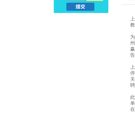
亲
儿
上
子
早
教
早
教
为
州
教
赢
课
告
_
程
上
幼
停
_
关
聘
升
亲
此
小
子
单
在
早
教