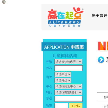
赢
早
在
教
起
中
点
心
_
早
体验
幼
教
姓名
儿
中
出生
早
心
中心
时间
教
_
标
手机
_
幼
验证
时