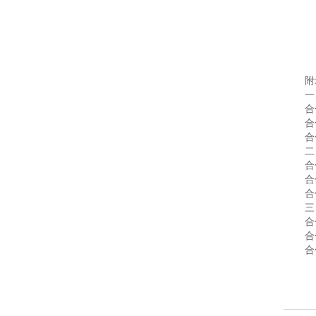
_
儿
童
附
能
合
力
合
早
合
合
教
合
_
合
合
专
业