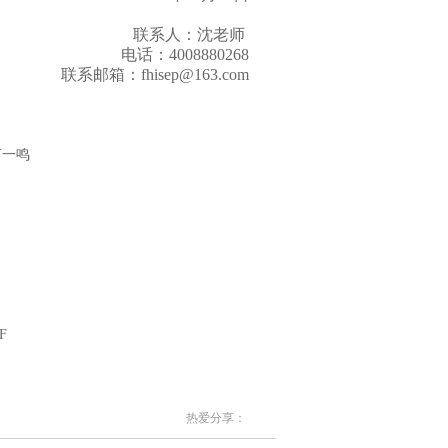
联系人：沈老师
电话：4008880268
联系邮箱：fhisep@163.com
心
公司/何一鸣
M层
中心
层
心
F
热爱分享：