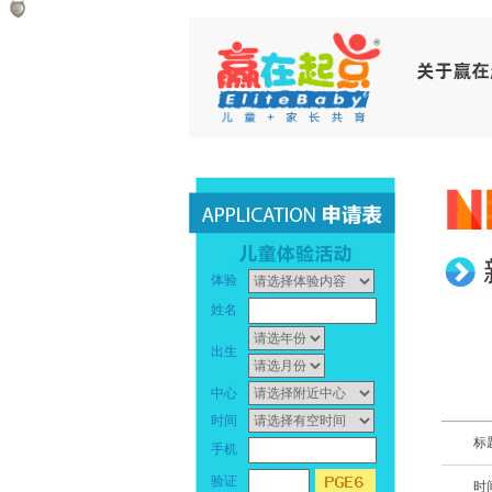
赢
早
在
教
起
中
点
心
_
早
体验
幼
教
姓名
儿
中
出生
早
心
中心
时间
教
_
标
手机
_
幼
验证
时