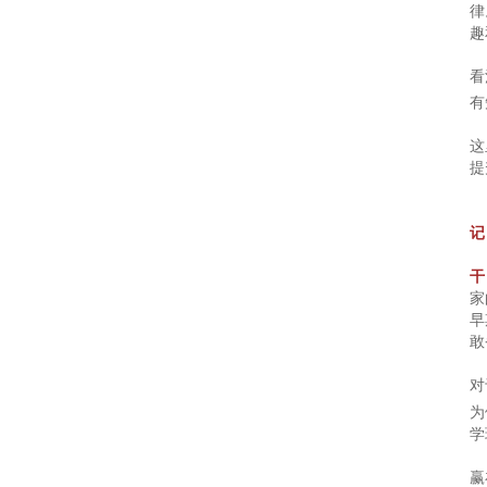
律
人
趣
访
看
谈
有
（一）
这
︱
提
从
细
记
分
干
市
家
早
场
敢
出
对
发，
为
看
学
早
赢