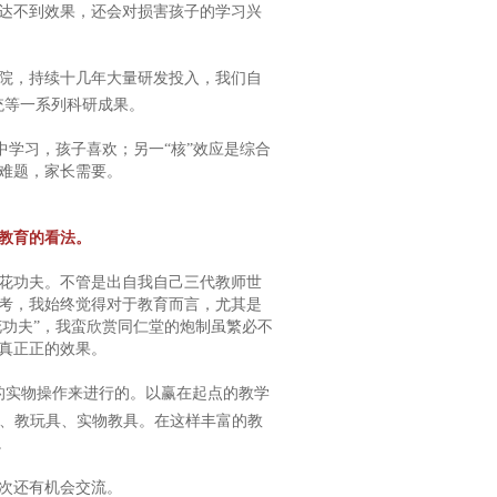
达不到效果，还会对损害孩子的学习兴
院，持续十几年大量研发投入，我们自
统等一系列科研成果。
中学习，孩子喜欢；另一“核”效应是综合
难题，家长需要。
教育的看法。
花功夫。不管是出自我自己三代教师世
考，我始终觉得对于教育而言，尤其是
花功夫”，我蛮欣赏同仁堂的炮制虽繁必不
真正正的效果。
的实物操作来进行的。以赢在起点的教学
戏、教玩具、实物教具。在这样丰富的教
。
次还有机会交流。