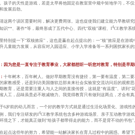
。孩子的天性是游戏，若是太早将他固定在教室里中规中矩地学习，不仅
和发展后劲。
清这两个误区需要时间，解决更费周张。这也促使我们建立能力早教研究
4
知识**、著作*等，最终形成了五代中心、四代“双核”课程、I
CE教学系
里特别提一下“双核效应”，这也是赢在起点提出的：一“核”效应是在游戏
升儿童能力发展，从容应对入园适应、小学入学准备等一系列困扰家长的
：因为您是一直专注于教育事业，大家都想听一听您对教育，特别是早期
：
十年树木，百年树人。做好早期教育没有捷径，第一要有温度，第二要
的家教感受，还是到访美国微软总部未来社会实验室交流访问后的观察思
期教育，还是需要注重人与人之间的直接传授，这就是“有温度”。讲到“
省人工，品味虽贵必不敢减物力。我觉得教育只有做到这两点，才会有真
于6岁前的幼儿而言，一个好的教学方式就是通过生活化场景化、游戏性
4
例，我们专注研发的I
CE教学系统包含多种游戏场景、亲子互动教学游
环境之下，才能真正做到“给孩子都带得走的能力，而不是背不动的书包”
在起点这些年的努力，希望能一站解决家长在育儿过程中的困惑。希望下