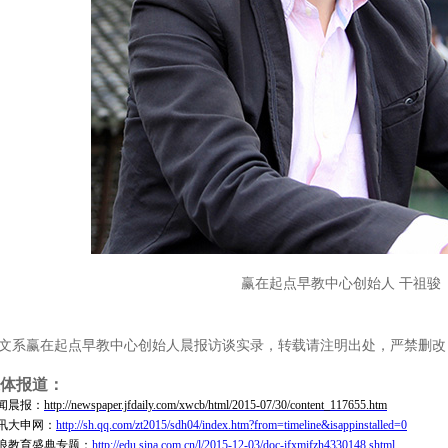
赢在起点早教中心创始人 干祖骏
文系赢在起点早教中心创始人晨报访谈实录，转载请注明出处，严禁删改
体报道：
闻晨报：
http://newspaper.jfdaily.com/xwcb/html/2015-07/30/content_117655.htm
讯大申网：
http://sh.qq.com/zt2015/sdh04/index.htm?from=timeline&isappinstalled=0
浪教育盛典专题：
http://edu.sina.com.cn/l/2015-12-03/doc-ifxmifzh4330148.shtml