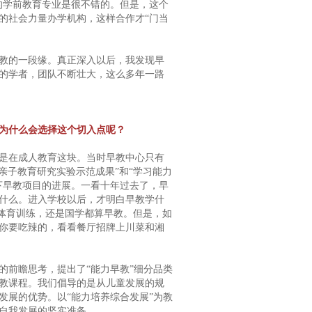
的学前教育专业是很不错的。但是，这个
的社会力量办学机构，这样合作才“门当
教的一段缘。真正深入以后，我发现早
的学者，团队不断壮大，这么多年一路
，为什么会选择这个切入点呢？
是在成人教育这块。当时早教中心只有
亲子教育研究实验示范成果”和“学习能力
一下早教项目的进展。一看十年过去了，早
什么。进入学校以后，才明白早教学什
类体育训练，还是国学都算早教。但是，如
你要吃辣的，看看餐厅招牌上川菜和湘
的前瞻思考，提出了“能力早教”细分品类
教课程。我们倡导的是从儿童发展的规
发展的优势。以“能力培养综合发展”为教
自我发展的坚实准备。