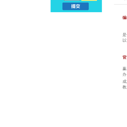
亲
儿
编
子
早
早
早
教
是
以
教
课
_
背
程
幼
赢
_
办
升
成
亲
教
小
子
早
教