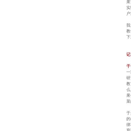
高
果
实
端
户
早
我
教
下
教
中
记
心
干
一
_
研
教
上
么
果
海
菜
赢
于
的
律
在
育