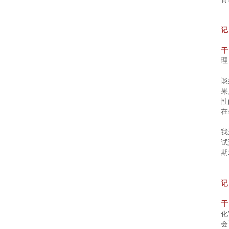
起
记
点
干
能
理
力
谈
果
性
早
在
教
我
试
官
期
网
记
干
创
化
始
会