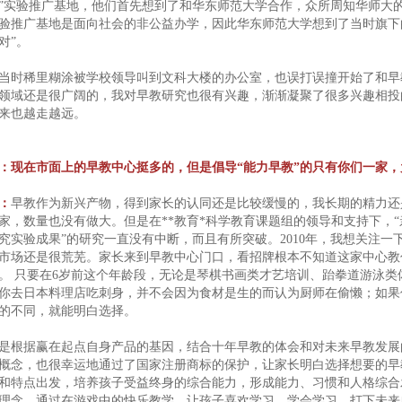
”实验推广基地，他们首先想到了和华东师范大学合作，众所周知华师大
验推广基地是面向社会的非公益办学，因此华东师范大学想到了当时旗下
对”。
当时稀里糊涂被学校领导叫到文科大楼的办公室，也误打误撞开始了和早
领域还是很广阔的，我对早教研究也很有兴趣，渐渐凝聚了很多兴趣相投
来也越走越远。
：现在市面上的早教中心挺多的，但是倡导“能力早教”的只有你们一家
：
早教作为新兴产物，得到家长的认同还是比较缓慢的，我长期的精力还
家，数量也没有做大。但是在**教育*科学教育课题组的领导和支持下，“
究实验成果”的研究一直没有中断，而且有所突破。2010年，我想关注
市场还是很荒芜。家长来到早教中心门口，看招牌根本不知道这家中心教
。 只要在6岁前这个年龄段，无论是琴棋书画类才艺培训、跆拳道游泳
你去日本料理店吃刺身，并不会因为食材是生的而认为厨师在偷懒；如果
的不同，就能明白选择。
是根据赢在起点自身产品的基因，结合十年早教的体会和对未来早教发展
概念，也很幸运地通过了国家注册商标的保护，让家长明白选择想要的早
和特点出发，培养孩子受益终身的综合能力，形成能力、习惯和人格综合
理念，通过在游戏中的快乐教学，让孩子喜欢学习，学会学习，打下未来