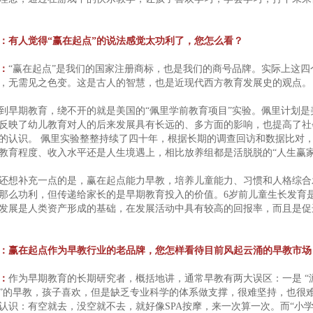
：有人觉得“赢在起点”的说法感觉太功利了，您怎么看？
：
“赢在起点”是我们的国家注册商标，也是我们的商号品牌。实际上这四
，无需见之色变。这是古人的智慧，也是近现代西方教育发展史的观点。
到早期教育，绕不开的就是美国的“佩里学前教育项目”实验。佩里计划
反映了幼儿教育对人的后来发展具有长远的、多方面的影响，也提高了社
的认识。 佩里实验整整持续了四十年，根据长期的调查回访和数据比对
教育程度、收入水平还是人生境遇上，相比放养组都是活脱脱的“人生赢家
还想补充一点的是，赢在起点能力早教，培养儿童能力、习惯和人格综合
那么功利，但传递给家长的是早期教育投入的价值。6岁前儿童生长发育
发展是人类资产形成的基础，在发展活动中具有较高的回报率，而且是促
：赢在起点作为早教行业的老品牌，您怎样看待目前风起云涌的早教市场
：
作为早期教育的长期研究者，概括地讲，通常早教有两大误区：一是 “游乐
”的早教，孩子喜欢，但是缺乏专业科学的体系做支撑，很难坚持，也很难
认识：有空就去，没空就不去，就好像SPA按摩，来一次算一次。而“小