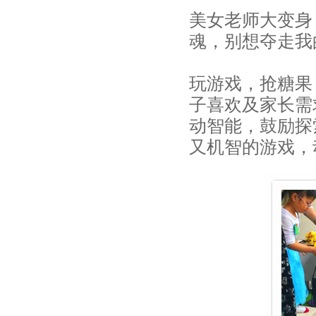
高
美女老师大变身
端
魂，别想夺走我
早
玩游戏，抢糖果
教
子喜欢及家长需
中
动智能，鼓励探
又机智的游戏，
心
_
上
海
赢
在