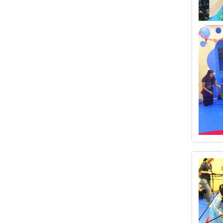
起
点
能
力
早
教
官
网
万
圣