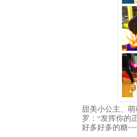
_
儿
童
能
力
早
教
_
甜美小公主、萌
专
罗：“发挥你的
业
好多好多的糖~~