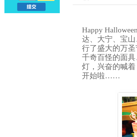
亲
儿
子
早
Happy Hall
早
教
达、大宁、宝山
行了盛大的万圣
教
课
千奇百怪的面具
_
程
灯，兴奋的喊着：“
幼
开始啦……
_
升
亲
小
子
早
教