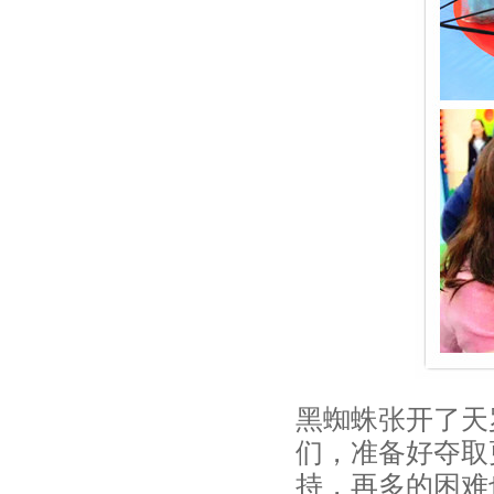
节
不
给
糖
就
捣
蛋！
赢
在
起
点
亲
黑蜘蛛张开了天
子
们，准备好夺取
派
持，再多的困难