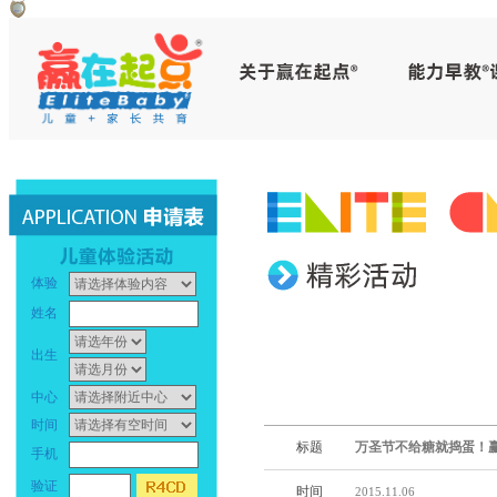
赢
早
在
教
起
中
点
心
_
早
体验
幼
教
姓名
儿
中
出生
早
心
中心
时间
教
_
标题
万圣节不给糖就捣蛋！赢
手机
_
幼
验证
时间
2015.11.06