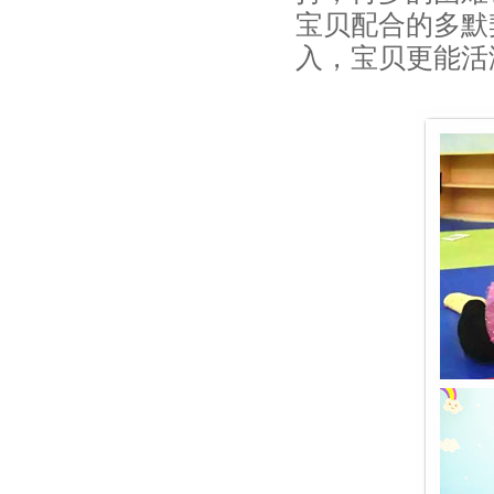
对
宝贝配合的多默
High
入，宝贝更能活
翻
神
秘
夜
_
万
圣
节，
赢
在
起
点，