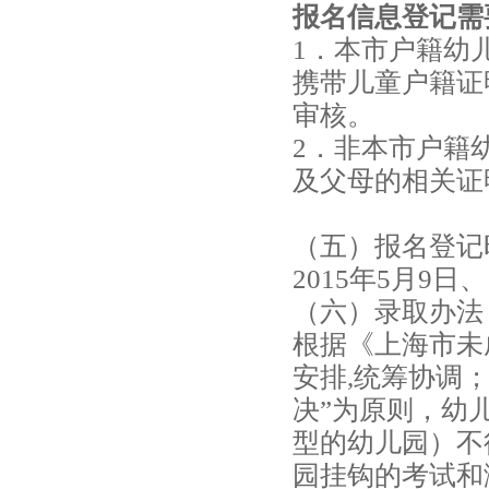
报名信息登记需
区
1．本市户籍幼
2015
携带儿童户籍证
年
审核。
幼
2．非本市户籍
儿
及父母的相关证
园
招
（五）报名登记
生
2015年5月9日
政
（六）录取办法
策
根据《上海市未
及
安排,统筹协调
对
决”为原则，幼
口
型的幼儿园）不
学
园挂钩的考试和