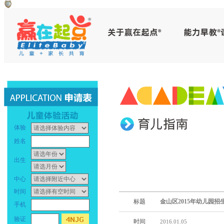
赢
早
在
教
起
中
点
心
_
早
体验
幼
教
姓名
儿
中
出生
早
心
中心
时间
教
_
标题
金山区2015年幼儿园
手机
_
幼
验证
时间
2016.01.05