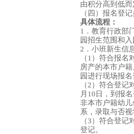
由积分高到低而
起
（四）报名登记
具体流程：
点
1．教育行政部
能
园招生范围和入
力
2．小班新生信
（1）符合报名
早
房产的本市户籍
教
园进行现场报名
（2）符合登记
官
月10日，到报
网
非本市户籍幼儿
系，录取与否视
（3）符合登记
金
登记。
山