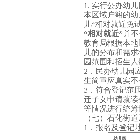
区
1. 实行公办
信
本区域户籍的幼
儿“相对就近免
息
“相对就近”
并不
_
教育局根据本地
金
儿的分布和需求
山
园范围和招生人
区，
2．民办幼儿园
幼
生简章应真实不
儿
3．符合登记范
园，
迁子女申请就读
级
等情况进行统筹
别
（七）石化街道
划
1．报名及登记
分
幼儿园