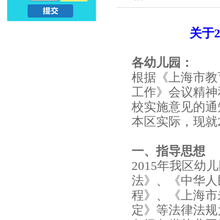
亲
儿
关于
子
早
早
教
各幼儿园：
根据《上海市教
教
课
工作》会议精神
_
程
校实施意见的通知
幼
本区实际，现就
_
升
亲
一、指导思想
小
2015年我区
子
法》、《中华人
早
程》、《上海市
定》等法律法规
教