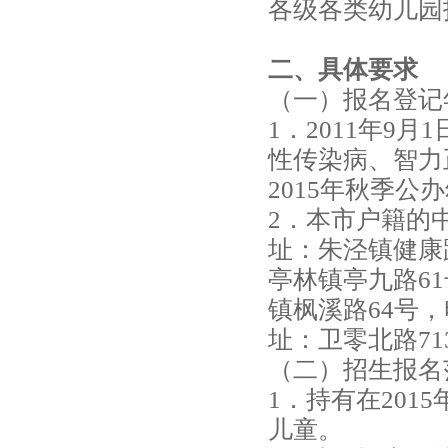
各级各类幼儿园
_
儿
二、具体要求
（一）报名登记
童
1．2011年9
能
性传染病、智力
2015年秋季
力
2．本市户籍的
早
址：朱泾镇健康路
亭林镇亭九路61
教
镇枫溪路64号，
_
址：卫零北路713号
专
（二）招生报名
1．持有在201
业
儿童。