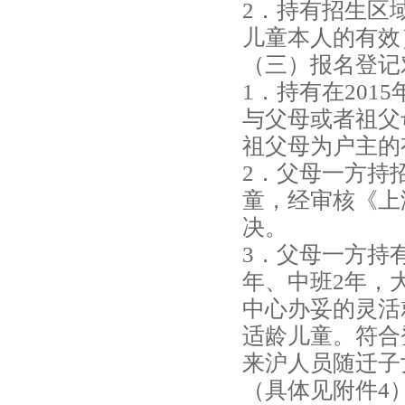
高
2．持有招生区
儿童本人的有效
端
（三）报名登记
早
1．持有在201
与父母或者祖父
教
祖父母为户主的
中
2．父母一方持
童，经审核《上
心
决。
_
3．父母一方持
上
年、中班2年，
中心办妥的灵活
海
适龄儿童。符合
赢
来沪人员随迁子
（具体见附件4
在