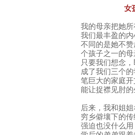
女
起
点
我的母亲把她所
我们最丰盈的内
能
不同的是她不赞
力
个孩子之一的母
早
只要我们想念，
成了我们三个的
教
笔巨大的家庭开
官
能让捉襟见肘的
网
后来，我和姐姐
穷乡僻壤下的传
当
强迫也没什么用
乡
学后的弟弟跟着