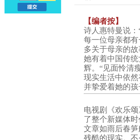
亲
儿
【编者按】
子
早
诗人惠特曼说：
早
教
每一位母亲都有
多关于母亲的故
教
课
她有着中国传统
_
程
辉。“见面怜清
幼
现实生活中依然
_
并挚爱着她的孩
升
亲
小
子
电视剧《欢乐颂
了整个新媒体时
早
文章如雨后春笋
教
残酷的现实。不