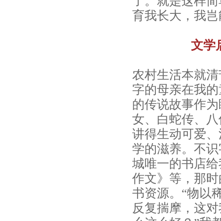
了。就是这样简
_
育我长大，我岂
赢
在
文学
起
点，
农村生活本就清
能
字的母亲在我的
力
的传说故事作为
早
女、白蛇传、八
教，
讲得生动可爱、
学的滋养。不识
母
城唯一的书店给
亲
作文》等，那时
节
书资源。“物以
反复揣摩，这对