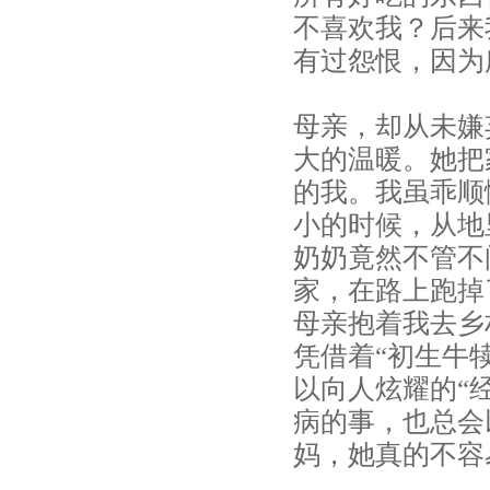
高
不喜欢我？后来
端
有过怨恨，因为
早
母亲，却从未嫌
教
大的温暖。她把
的我。我虽乖顺
中
小的时候，从地
心
奶奶竟然不管不
_
家，在路上跑掉
母亲抱着我去乡
上
凭借着“初生牛
海
以向人炫耀的“
病的事，也总会
赢
妈，她真的不容
在