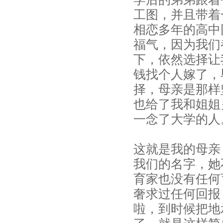
村
工图，并且带着
遇
相恋多年的高中
上
福气，因为我们
魔
下，依然选择让
都，
钱找个人嫁了，
择，母亲是那样
你
也给了我和姐姐
会
一念了大学的人
爱
上
这就是我的母亲
这
我们的名字，她
样
育家也没有任何
的
奢求过任何回报
母
啦，到时候把地
亲！