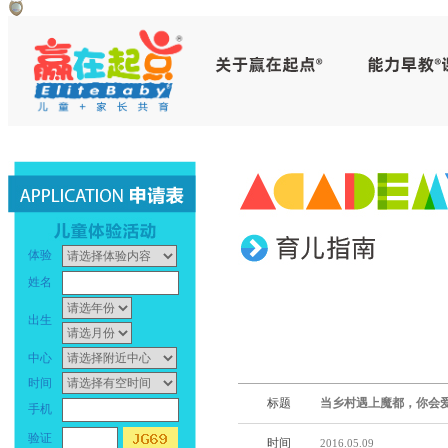
赢
早
在
教
起
中
点
心
_
早
体验
幼
教
姓名
儿
中
出生
早
心
中心
时间
教
_
标题
当乡村遇上魔都，你会
手机
_
幼
验证
时间
2016.05.09