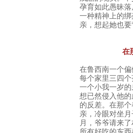
_
孕育如此愚昧落
一种精神上的绑
儿
亲，想起她也要
童
能
在
力
在鲁西南一个偏
早
每个家里三四个
教
一个小我一岁的
_
想已然侵入他的
的反差。在那个
专
亲，冷眼对坐月
业
月，爷爷请来了
所有好吃的东西