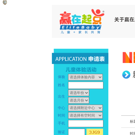
赢
早
在
教
起
中
点
心
_
早
体验
幼
教
姓名
儿
中
出生
早
心
中心
时间
教
_
标
手机
_
幼
验证
时