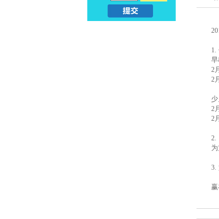
亲
儿
2
子
早
1
早
教
早
2
教
2
课
_
少
程
2
幼
2
_
2
升
亲
为
小
子
3
早
赢
教