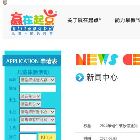
赢
早
在
教
起
中
点
心
_
早
体验
幼
教
姓名
儿
中
出生
早
心
中心
时间
教
_
标题
2024年端午节放假通知
手机
_
幼
验证
时间
2024.06.03