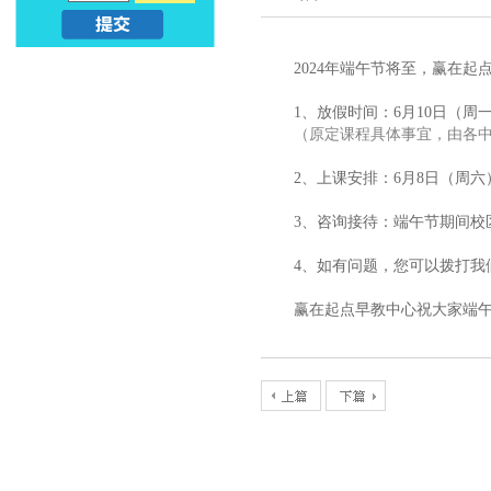
亲
儿
2024年端午节将至，赢在
子
早
1、放假时间：6月10日（周
早
教
（原定课程具体事宜，由各
教
2、上课安排：6月8日（周六
课
_
3、咨询接待：端午节期间校
程
幼
4、如有问题，您可以拨打我们客
_
赢在起点早教中心祝大家端
升
亲
小
子
早
教