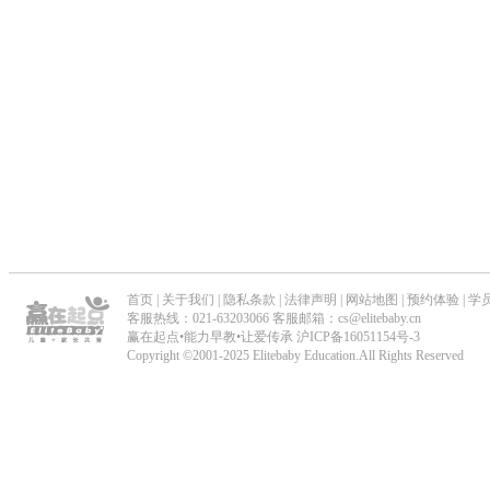
_
儿
童
能
力
早
首页
|
关于我们
|
隐私条款
|
法律声明
|
网站地图
|
预约体验
|
学
教
客服热线：021-63203066 客服邮箱：cs@elitebaby.cn
赢在起点•能力早教•让爱传承
沪ICP备16051154号-3
_
Copyright ©2001-2025 Elitebaby Education.All Rights Reserved
专
业