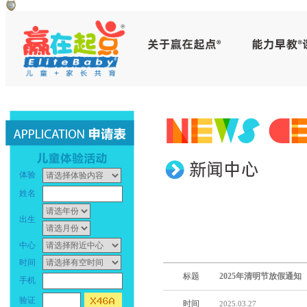
赢
早
在
教
起
中
点
心
_
早
体验
幼
教
姓名
儿
中
出生
早
心
中心
时间
教
_
标题
2025年清明节放假通知
手机
_
幼
验证
时间
2025.03.27