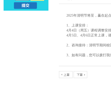
亲
儿
2025年清明节将至，赢在
子
早
1、上课安排：
早
教
4月4日（周五）课程调整安
4月5日、4月6日正常上课，
教
课
2、咨询接待：清明节期间校
_
程
3、如有问题，您可以拨打我们客
幼
_
升
亲
小
子
早
教