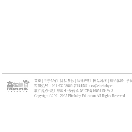
_
儿
童
能
力
早
首页
|
关于我们
|
隐私条款
|
法律声明
|
网站地图
|
预约体验
|
学
教
客服热线：021-63203066 客服邮箱：cs@elitebaby.cn
赢在起点•能力早教•让爱传承
沪ICP备16051154号-3
_
Copyright ©2001-2025 Elitebaby Education.All Rights Reserved
专
业