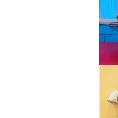
也
太
精
彩
了！
盘
它
~_