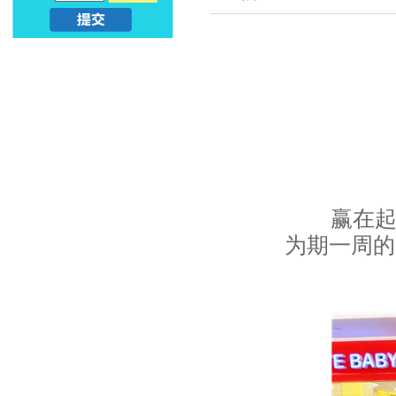
亲
儿
子
早
早
教
教
课
_
程
幼
赢在
_
为期一周的
升
亲
小
子
早
教