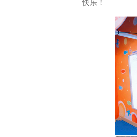
高
快乐！
端
早
教
中
心
_
上
海
赢
在