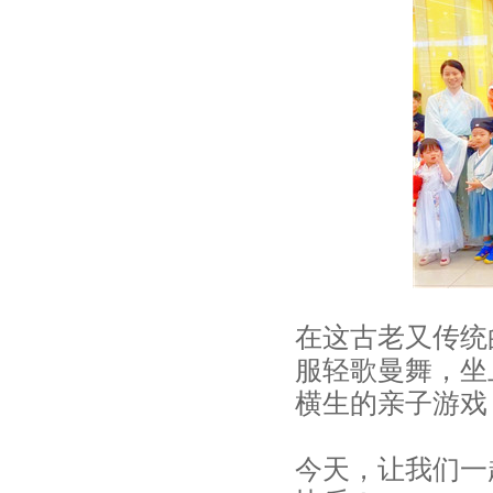
_
儿
童
能
力
早
教
在这古老又传统
_
服轻歌曼舞，坐
专
横生的亲子游戏
业
今天，让我们一