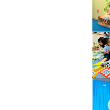
员！
这
一
季
的
环
球
文
化
周
主
题
课
程