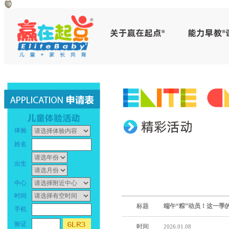
赢
早
在
教
起
中
点
心
_
早
体验
幼
教
姓名
儿
中
出生
早
心
中心
时间
教
_
标题
端午“粽”动员！这一季
手机
_
幼
验证
时间
2026.01.08