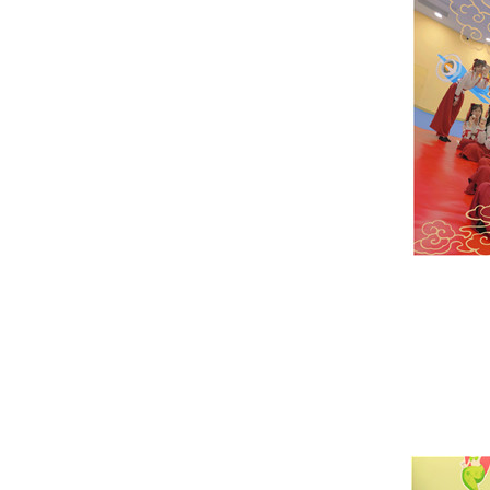
起
点
能
力
早
教
官
网
端
午“粽”动