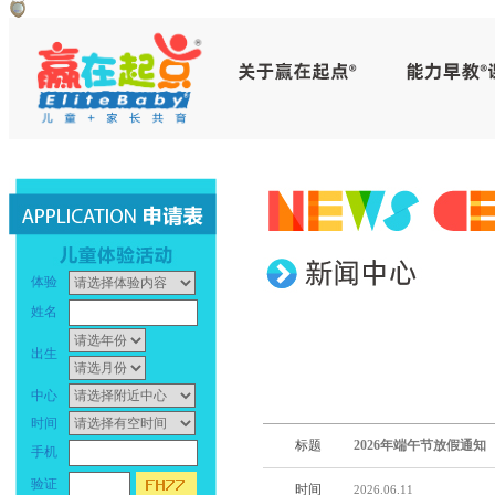
赢
早
在
教
起
中
点
心
_
早
体验
幼
教
姓名
儿
中
出生
早
心
中心
时间
教
_
标题
2026年端午节放假通知
手机
_
幼
验证
时间
2026.06.11