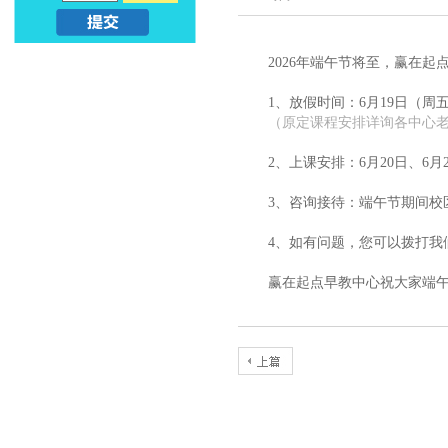
亲
儿
2026年端午节将至，赢在
子
早
1、放假时间：6月19日（周
早
教
（原定课程安排详询各中心
教
2、上课安排：6月20日、6月
课
_
3、咨询接待：端午节期间校
程
幼
4、如有问题，您可以拨打我们客
_
赢在起点早教中心祝大家端
升
亲
小
子
早
教