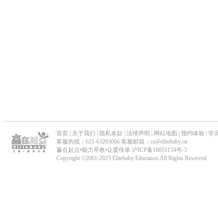
_
儿
童
能
力
早
首页
|
关于我们
|
隐私条款
|
法律声明
|
网站地图
|
预约体验
|
学
教
客服热线：021-63203066 客服邮箱：cs@elitebaby.cn
赢在起点•能力早教•让爱传承
沪ICP备16051154号-3
_
Copyright ©2001-2025 Elitebaby Education.All Rights Reserved
专
业