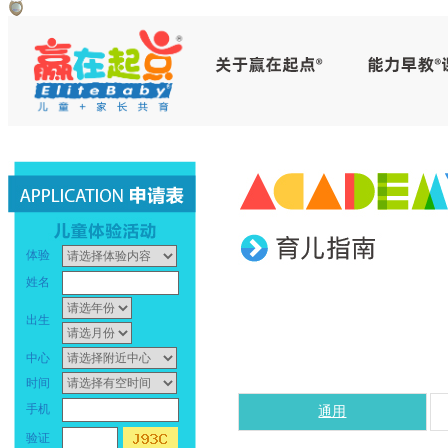
赢
早
在
教
起
中
点
心
_
早
体验
幼
教
姓名
儿
中
出生
早
心
中心
时间
教
_
手机
通用
_
幼
验证