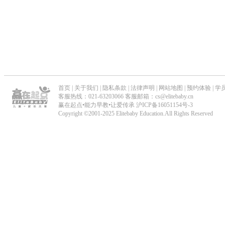
_
儿
童
能
首页
|
关于我们
|
隐私条款
|
法律声明
|
网站地图
|
预约体验
|
学
力
客服热线：021-63203066 客服邮箱：cs@elitebaby.cn
赢在起点•能力早教•让爱传承
沪ICP备16051154号-3
Copyright ©2001-2025 Elitebaby Education.All Rights Reserved
早
教
_
专
业