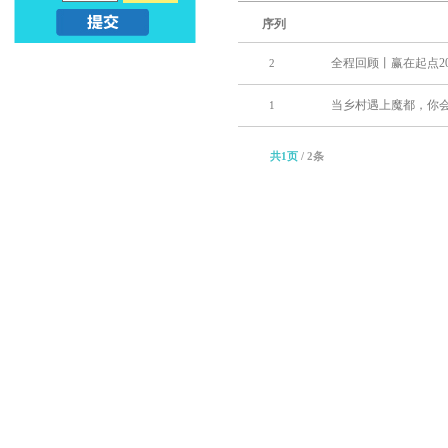
序列
亲
儿
全程回顾丨赢在起点2
2
子
早
当乡村遇上魔都，你
1
早
教
共1页
/ 2条
教
课
_
程
幼
_
升
亲
小
子
早
教