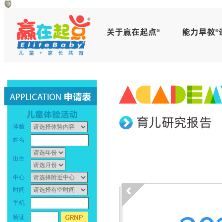
早
教
中
心
_
体验
幼
姓名
儿
出生
早
中心
时间
教
手机
_
验证