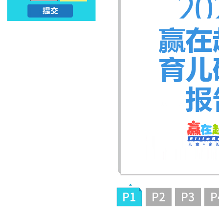
亲
子
早
教
_
幼
升
小